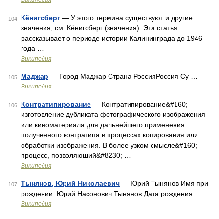
Википедия
Кёнигсберг
— У этого термина существуют и другие
104
значения, см. Кёнигсберг (значения). Эта статья
рассказывает о периоде истории Калининграда до 1946
года …
Википедия
Маджар
— Город Маджар Страна РоссияРоссия Су …
105
Википедия
Контратипирование
— Контратипирование&#160;
106
изготовление дубликата фотографического изображения
или киноматериала для дальнейшего применения
полученного контратипа в процессах копирования или
обработки изображения. В более узком смысле&#160;
процесс, позволяющий&#8230; …
Википедия
Тынянов, Юрий Николаевич
— Юрий Тынянов Имя при
107
рождении: Юрий Насонович Тынянов Дата рождения …
Википедия