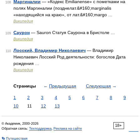
Маргиналии
— «Кодекс Emilianense» с пометками на
108
полях Маргиналии (позднелат.&#160;marginalis
«находящийся на краю», от лат.&#160;margo …
Википедия
Саурон
— Sauron Статуя Саурона в Бристоле …
109
Википедия
Лосский, Владимир Николаевич
— Владимир
110
Николаевич Лосский Род деятельности: богослов Дата
рождения …
Википедия
Страницы
←
Предыдущая
Следующая
→
1
2
3
4
5
6
7
8
9
10
11
12
13
© Академик, 2000-2026
18+
Обратная связь:
Техподдержка
,
Реклама на сайте
👣 Путешествия