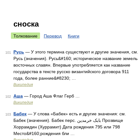
сноска
Толкование
Перевод
Книги
Русь
— У этого термина существуют и другие значения, см.
101
Русь (значения). Русь&#160; историческое название земель
восточных славян. Впервые употребляется как название
государства в тексте русско византийского договора 911
года, более ранние&#8230; …
Википедия
Аша
— Город Аша Флаг Герб …
102
Википедия
Бабек
— У слова «Бабек» есть и другие значения: см.
103
Бабек (значения). Бабек перс. بابک خرمدین‎ Прозвище
Хоррамдин (Хуррамит) Дата рождения 795 или 798
Место&#160;рождения бли …